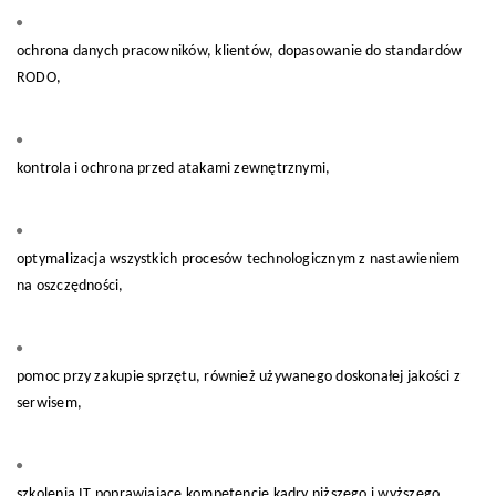
ochrona danych pracowników, klientów, dopasowanie do standardów
RODO,
kontrola i ochrona przed atakami zewnętrznymi,
optymalizacja wszystkich procesów technologicznym z nastawieniem
na oszczędności,
pomoc przy zakupie sprzętu, również używanego doskonałej jakości z
serwisem,
szkolenia IT poprawiające kompetencje kadry niższego i wyższego