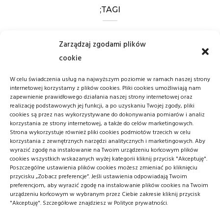
;TAGI
BOKS
CHOROBA
CHOROBY
Zarządzaj zgodami plików
cookie
CZYSTOŚĆ
FILMY
HIGIENA
W celu świadczenia usług na najwyższym poziomie w ramach naszej strony
MMA
POLSKIE FILMY
internetowej korzystamy z plików cookies. Pliki cookies umożliwiają nam
zapewnienie prawidłowego działania naszej strony internetowej oraz
POMYSŁ NA PREZENT
RĘKODZIEŁO
realizację podstawowych jej funkcji, a po uzyskaniu Twojej zgody, pliki
cookies są przez nas wykorzystywane do dokonywania pomiarów i analiz
korzystania ze strony internetowej, a także do celów marketingowych.
SPORT
WOJNA
ŚWIAT
Strona wykorzystuje również pliki cookies podmiotów trzecich w celu
korzystania z zewnętrznych narzędzi analitycznych i marketingowych. Aby
wyrazić zgodę na instalowanie na Twoim urządzeniu końcowym plików
cookies wszystkich wskazanych wyżej kategorii kliknij przycisk "Akceptuję".
Poszczególne ustawienia plików cookies możesz zmieniać po kliknięciu
przycisku „Zobacz preferencje”. Jeśli ustawienia odpowiadają Twoim
preferencjom, aby wyrazić zgodę na instalowanie plików cookies na Twoim
urządzeniu końcowym w wybranym przez Ciebie zakresie kliknij przycisk
FACEBOOK
TWITTER
"Akceptuję". Szczegółowe znajdziesz w Polityce prywatności.
INSTAGRAM