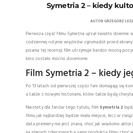
Symetria 2 – kiedy kult
AUTOR
GRZEGORZ LES
Pierwsza część filmu Symetria ujrzał światło dzienne 
codziennej rutynie więźniów zgromadził przed ekrany 
pisania tej recenzji film utrzymuje bardzo mocną pozyc
kino zostało mocno docenione.
Film Symetria 2 – kiedy j
Po 13 latach od pierwszej części fani domagają się ko
a także z nowymi historiami, które także będą chwyt
Niestety dla fanów tego tytułu, film
Symetria 2
będz
filmu jak najbardziej będzie miała miejsce, lecz w zw
data premiery nie jest znana, choć jak wiadomo aktorzy
na planach zdjęciowych a sama produkcja filmu choć wol