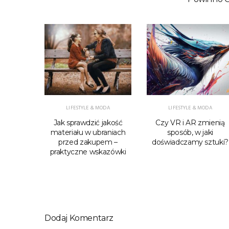
NY
,
BIZNES &
LIFESTYLE & MODA
LIFESTYLE & MODA
Jak sprawdzić jakość
Czy VR i AR zmienią
udziałów
materiału w ubraniach
sposób, w jaki
aniczoną
przed zakupem –
doświadczamy sztuki?
nością
praktyczne wskazówki
Dodaj Komentarz