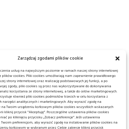
Zarządzaj zgodami plików cookie
dczenia usług na najwyższym poziomie w ramach naszej strony internetowej
 plików cookies. Pliki cookies umożliwiają nam zapewnienie prawidłowego
szej strony internetowej oraz realizację podstawowych jej funkcji, a po
wojej zgody, pliki cookies są przez nas wykorzystywane do dokonywania
naliz korzystania ze strony internetowej, a także do celów marketingowych.
zystuje również pliki cookies podmiotów trzecich w celu korzystania z
h narzędzi analitycznych i marketingowych. Aby wyrazić zgodę na
e na Twoim urządzeniu końcowym plików cookies wszystkich wskazanych
rii kliknij przycisk "Akceptuję". Poszczególne ustawienia plików cookies
iać po kliknięciu przycisku „Zobacz preferencje”. Jeśli ustawienia
 Twoim preferencjom, aby wyrazić zgodę na instalowanie plików cookies na
zeniu końcowym w wybranym przez Ciebie zakresie kliknij przycisk