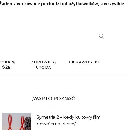
 Żaden z wpisów nie pochodzi od użytkowników, a wszystkie
TYKA &
ZDROWIE &
CIEKAWOSTKI
RÓŻE
URODA
;WARTO POZNAĆ
Symetria 2 – kiedy kultowy film
powróci na ekrany?