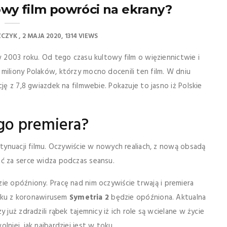
owy film powróci na ekrany?
ZCZYK
2 MAJA 2020
1314 VIEWS
w 2003 roku. Od tego czasu kultowy film o więziennictwie i
miliony Polaków, którzy mocno docenili ten film. W dniu
ję z 7,8 gwiazdek na filmwebie. Pokazuje to jasno iż Polskie
ego premiera?
ntynuacji filmu. Oczywiście w nowych realiach, z nową obsadą
ać za serce widza podczas seansu.
ie opóźniony. Pracę nad nim oczywiście trwają i premiera
iązku z koronawirusem
Symetria 2
będzie opóźniona. Aktualna
 już zdradzili rąbek tajemnicy iż ich role są wcielane w życie
niej, jak najbardziej jest w toku.