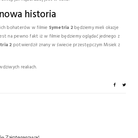
nowa historia
nich bohaterów w filmie
Symetria 2
będziemy mieli okazje
est na pewno fakt iż w filmie będziemy oglądać jednego z
ria 2
potwierdził znany w świecie przestępczym Misiek z
wdziwych realiach.
ię Zainteresować