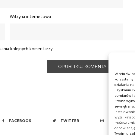
Witryna internetowa
sania kolejnych komentarzy.
W celu świa
korzystamy z
działania na
uzyskaniu T
pomiarów i a
Strona wykor
zewnętrznyc
instalowani
wyżej katego
FACEBOOK
TWITTER
INSTAGRAM
możesz zmien
odpowiadają
Twoim urząd