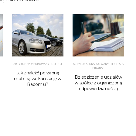
ARTYKUŁ SPONSOROWANY
,
USŁUGI
ARTYKUŁ SPONSOROWANY
,
BIZNES &
FINANSE
Jak znaleźć porządną
Dziedziczenie udziałów
mobilną wulkanizację w
w spółce z ograniczoną
Radomiu?
odpowiedzialnością