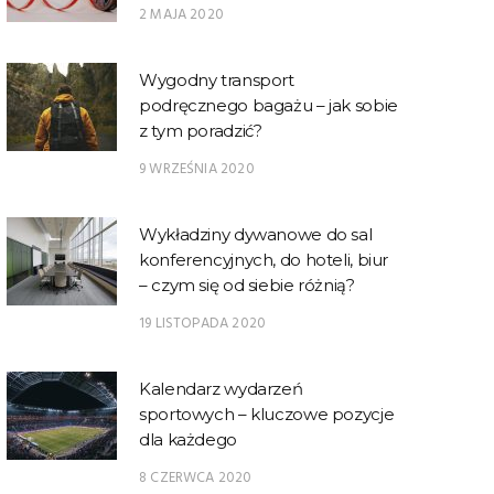
2 MAJA 2020
Wygodny transport
podręcznego bagażu – jak sobie
z tym poradzić?
9 WRZEŚNIA 2020
Wykładziny dywanowe do sal
konferencyjnych, do hoteli, biur
– czym się od siebie różnią?
19 LISTOPADA 2020
Kalendarz wydarzeń
sportowych – kluczowe pozycje
dla każdego
8 CZERWCA 2020