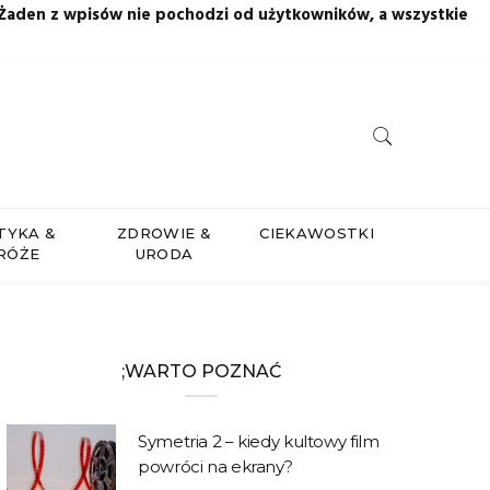
 Żaden z wpisów nie pochodzi od użytkowników, a wszystkie
TYKA &
ZDROWIE &
CIEKAWOSTKI
RÓŻE
URODA
;WARTO POZNAĆ
Symetria 2 – kiedy kultowy film
powróci na ekrany?