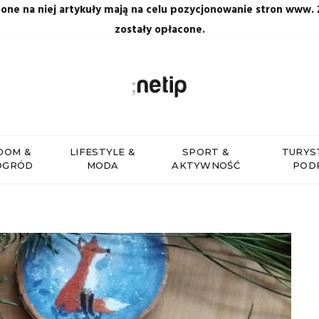
zone na niej artykuły mają na celu pozycjonowanie stron www.
zostały opłacone.
DOM &
LIFESTYLE &
SPORT &
TURYS
OGRÓD
MODA
AKTYWNOŚĆ
POD