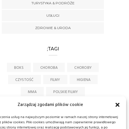
TURYSTYKA & PODRÓŻE
USŁUGI
ZDROWIE & URODA
;TAGI
BOKS
CHOROBA
CHOROBY
CZYSTOŚĆ
FILMY
HIGIENA
MMA
POLSKIE FILMY
POMYSŁ NA PREZENT
RĘKODZIEŁO
Zarządzaj zgodami plików cookie
SPORT
WOJNA
ŚWIAT
dczenia usług na najwyższym poziomie w ramach naszej strony internetowej
 plików cookies. Pliki cookies umożliwiają nam zapewnienie prawidłowego
szej strony internetowej oraz realizację podstawowych jej funkcji, a po