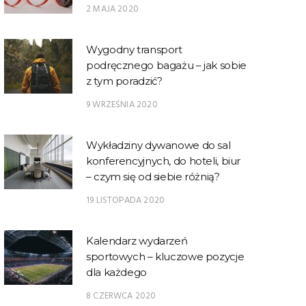
2 MAJA 2020
Wygodny transport
podręcznego bagażu – jak sobie
z tym poradzić?
9 WRZEŚNIA 2020
Wykładziny dywanowe do sal
konferencyjnych, do hoteli, biur
– czym się od siebie różnią?
19 LISTOPADA 2020
Kalendarz wydarzeń
sportowych – kluczowe pozycje
dla każdego
8 CZERWCA 2020