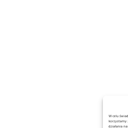
W celu świa
korzystamy z
działania na