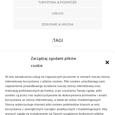
TURYSTYKA & PODRÓŻE
USŁUGI
ZDROWIE & URODA
;TAGI
BOKS
CHOROBA
CHOROBY
Zarządzaj zgodami plików
cookie
CZYSTOŚĆ
FILMY
HIGIENA
W celu świadczenia usług na najwyższym poziomie w ramach naszej strony
MMA
POLSKIE FILMY
internetowej korzystamy z plików cookies. Pliki cookies umożliwiają nam
zapewnienie prawidłowego działania naszej strony internetowej oraz
POMYSŁ NA PREZENT
RĘKODZIEŁO
realizację podstawowych jej funkcji, a po uzyskaniu Twojej zgody, pliki
cookies są przez nas wykorzystywane do dokonywania pomiarów i analiz
korzystania ze strony internetowej, a także do celów marketingowych.
SPORT
WOJNA
ŚWIAT
Strona wykorzystuje również pliki cookies podmiotów trzecich w celu
korzystania z zewnętrznych narzędzi analitycznych i marketingowych. Aby
wyrazić zgodę na instalowanie na Twoim urządzeniu końcowym plików