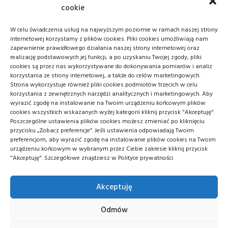
cookie
CZYSTOŚĆ
FILMY
HIGIENA
W celu świadczenia usług na najwyższym poziomie w ramach naszej strony
MMA
POLSKIE FILMY
internetowej korzystamy z plików cookies. Pliki cookies umożliwiają nam
zapewnienie prawidłowego działania naszej strony internetowej oraz
POMYSŁ NA PREZENT
RĘKODZIEŁO
realizację podstawowych jej funkcji, a po uzyskaniu Twojej zgody, pliki
cookies są przez nas wykorzystywane do dokonywania pomiarów i analiz
korzystania ze strony internetowej, a także do celów marketingowych.
SPORT
WOJNA
ŚWIAT
Strona wykorzystuje również pliki cookies podmiotów trzecich w celu
korzystania z zewnętrznych narzędzi analitycznych i marketingowych. Aby
wyrazić zgodę na instalowanie na Twoim urządzeniu końcowym plików
cookies wszystkich wskazanych wyżej kategorii kliknij przycisk "Akceptuję".
Poszczególne ustawienia plików cookies możesz zmieniać po kliknięciu
przycisku „Zobacz preferencje”. Jeśli ustawienia odpowiadają Twoim
preferencjom, aby wyrazić zgodę na instalowanie plików cookies na Twoim
urządzeniu końcowym w wybranym przez Ciebie zakresie kliknij przycisk
FACEBOOK
TWITTER
"Akceptuję". Szczegółowe znajdziesz w Polityce prywatności.
INSTAGRAM
Akceptuję
Odmów