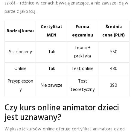
szkół – różnice w cenach bywają znaczące, a nie zawsze idą w
parze z jakością.
Certyfikat
Forma
Średnia
Rodzaj kursu
MEN
egzaminu
cena (PLN)
Teoria +
Stacjonarny
Tak
550
praktyka
Online
Tak
Test online
480
Przyspieszon
Test
Nie zawsze
390
y
teoretyczny
Czy kurs online animator dzieci
jest uznawany?
Większość kursów online oferuje certyfikat animatora dzieci