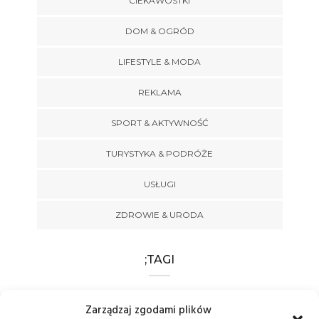
CIEKAWOSTKI
DOM & OGRÓD
LIFESTYLE & MODA
REKLAMA
SPORT & AKTYWNOŚĆ
TURYSTYKA & PODRÓŻE
USŁUGI
ZDROWIE & URODA
;TAGI
BOKS
CHOROBA
CHOROBY
Zarządzaj zgodami plików