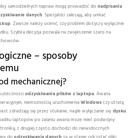
 Próby samodzielnych napraw mogą prowadzić do
nadpisania
zyskiwanie danych
. Specjaliści zalecają, aby unikać
ckup
. Zawsze należy ocenić, czy problem dotyczy wyłącznie
padku. Szybka decyzja pozwala na zwiększenie szans na
achowców.
logiczne – sposoby
blemu
 od mechanicznej?
skuteczności
odzyskiwania plików z laptopa
. Awaria
operacyjnym, niemożnością uruchomienia
Windows
czy utratą
st zdradzają się przez stukanie, nagłe wyłączanie się
dysku
ypadku laptopów po zalaniu awaria może mieć podwójny
ektroniką, z drugiej często dochodzi do niewidocznych
ramy do
odzyskiwania danych
są w stanie odczytać pliki