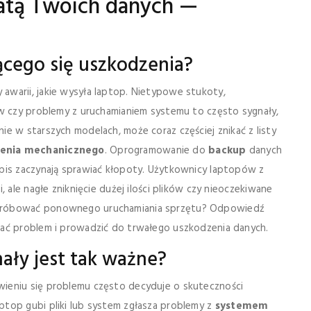
atą Twoich danych —
ącego się uszkodzenia?
warii, jakie wysyła laptop. Nietypowe stukoty,
ów czy problemy z uruchamianiem systemu to często sygnały,
nie w starszych modelach, może coraz częściej znikać z listy
enia mechanicznego
. Oprogramowanie do
backup
danych
pis zaczynają sprawiać kłopoty. Użytkownicy laptopów z
 ale nagłe zniknięcie dużej ilości plików czy nieoczekiwane
 próbować ponownego uruchamiania sprzętu? Odpowiedź
iać problem i prowadzić do trwałego uszkodzenia danych.
ały jest tak ważne?
ieniu się problemu często decyduje o skuteczności
 laptop gubi pliki lub system zgłasza problemy z
systemem