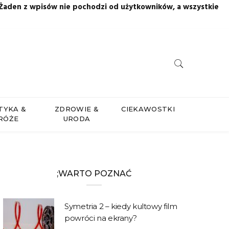
 Żaden z wpisów nie pochodzi od użytkowników, a wszystkie
TYKA &
ZDROWIE &
CIEKAWOSTKI
RÓŻE
URODA
;WARTO POZNAĆ
Symetria 2 – kiedy kultowy film
powróci na ekrany?