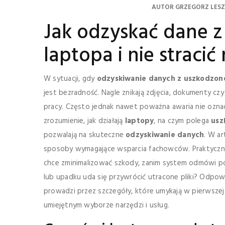
AUTOR
GRZEGORZ LES
Jak odzyskać dane 
laptopa i nie stracić
W sytuacji, gdy
odzyskiwanie danych z uszkodzon
jest bezradność. Nagle znikają zdjęcia, dokumenty czy
pracy. Często jednak nawet poważna awaria nie oznacz
zrozumienie, jak działają
laptopy
, na czym polega
usz
pozwalają na skuteczne
odzyskiwanie danych
. W a
sposoby wymagające wsparcia fachowców. Praktyczn
chce zminimalizować szkody, zanim system odmówi pos
lub upadku uda się przywrócić utracone pliki? Odpo
prowadzi przez szczegóły, które umykają w pierwszej p
umiejętnym wyborze narzędzi i usług.