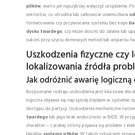
plików
, warto jak najszybciej wyłączyć urządzenie.
sektorów, co utrudnia lub całkowicie uniemożliwia
od
formatowania czy przywracania systemu bez kopii
ba
dysku twardego
, czy może doszło do zalania lub u
sukces przy użyciu domowych metod lub wsparciu f
Uszkodzenia fizyczne czy 
lokalizowania źródła pro
Jak odróżnić awarię logiczną
Rozpoznanie rodzaju uszkodzenia jest kluczowe dla 
logiczna objawia się najczęściej błędami w systemie 
dostępu do partycji. Uszkodzenia mechaniczne natomia
twardego
lub jego brak widoczności w BIOS. W prz
charakter – z jednej strony pojawia się problem z el
błędów
systemu plików
. W takich sytuacjach prog