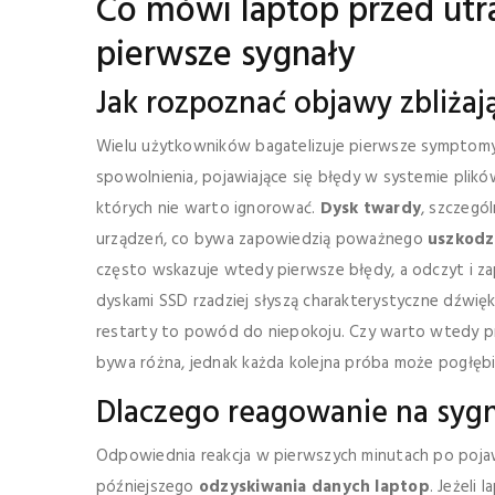
Co mówi laptop przed utr
pierwsze sygnały
Jak rozpoznać objawy zbliżaj
Wielu użytkowników bagatelizuje pierwsze symptomy a
spowolnienia, pojawiające się błędy w systemie plik
których nie warto ignorować.
Dysk twardy
, szczegól
urządzeń, co bywa zapowiedzią poważnego
uszkodz
często wskazuje wtedy pierwsze błędy, a odczyt i za
dyskami SSD rzadziej słyszą charakterystyczne dźwięki,
restarty to powód do niepokoju. Czy warto wtedy
bywa różna, jednak każda kolejna próba może pogłęb
Dlaczego reagowanie na sygn
Odpowiednia reakcja w pierwszych minutach po pojaw
późniejszego
odzyskiwania danych laptop
. Jeżeli