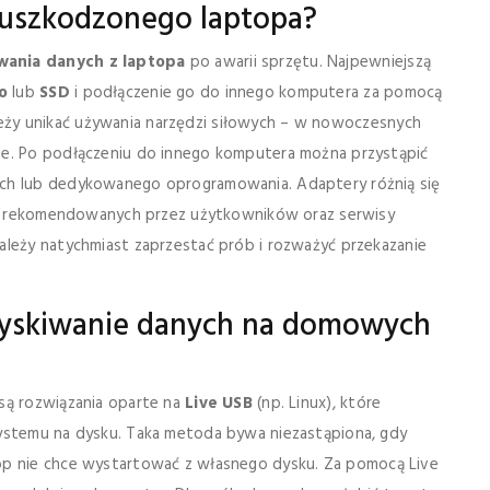
z uszkodzonego laptopa?
wania danych z laptopa
po awarii sprzętu. Najpewniejszą
o
lub
SSD
i podłączenie go do innego komputera za pomocą
eży unikać używania narzędzi siłowych – w nowoczesnych
ne. Po podłączeniu do innego komputera można przystąpić
ych lub dedykowanego oprogramowania. Adaptery różnią się
eli rekomendowanych przez użytkowników oraz serwisy
ależy natychmiast zaprzestać prób i rozważyć przekazanie
dzyskiwanie danych na domowych
są rozwiązania oparte na
Live USB
(np. Linux), które
systemu na dysku. Taka metoda bywa niezastąpiona, gdy
top nie chce wystartować z własnego dysku. Za pomocą Live