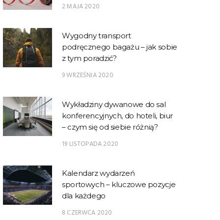
2 MAJA 2020
Wygodny transport
podręcznego bagażu – jak sobie
z tym poradzić?
9 WRZEŚNIA 2020
Wykładziny dywanowe do sal
konferencyjnych, do hoteli, biur
– czym się od siebie różnią?
19 LISTOPADA 2020
Kalendarz wydarzeń
sportowych – kluczowe pozycje
dla każdego
8 CZERWCA 2020