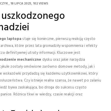
ZCZYK
18 LIPCA 2025
102 VIEWS
z uszkodzonego
 nadziei
ego laptopa
staje się konieczne, pierwszą reakcją często
 archiwa, które przez lata gromadziły wspomnienia i efekty
a definitywnej utraty informacji. Kluczowe jest
kodzenie mechaniczne
dysku oraz jakie narzędzia
rtykule zostały omówione zarówno domowe metody, jak i
e wskazówki przydadzą się każdemu użytkownikowi, który
łuszeństwa. Czy istnieje realna szansa, że nawet po zalaniu
wiedź bywa zaskakująca, bo droga do sukcesu często
anice. Różnica tkwi w wiedzy, czasie reakcji oraz