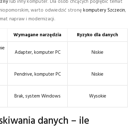
rzny
lub inny komputer. Dla osób chcących pogłębić temat
dniopomorskim, warto odwiedzić stronę
komputery Szczecin
,
mat napraw i modernizacji.
Wymagane narzędzia
Ryzyko dla danych
nie
Adapter, komputer PC
Niskie
Pendrive, komputer PC
Niskie
Brak, system Windows
Wysokie
kiwania danych – ile