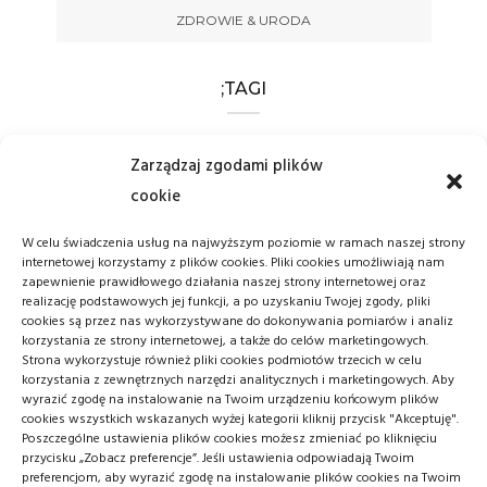
ZDROWIE & URODA
;TAGI
BOKS
CHOROBA
CHOROBY
Zarządzaj zgodami plików
cookie
CZYSTOŚĆ
FILMY
HIGIENA
W celu świadczenia usług na najwyższym poziomie w ramach naszej strony
MMA
POLSKIE FILMY
internetowej korzystamy z plików cookies. Pliki cookies umożliwiają nam
zapewnienie prawidłowego działania naszej strony internetowej oraz
POMYSŁ NA PREZENT
RĘKODZIEŁO
realizację podstawowych jej funkcji, a po uzyskaniu Twojej zgody, pliki
cookies są przez nas wykorzystywane do dokonywania pomiarów i analiz
korzystania ze strony internetowej, a także do celów marketingowych.
SPORT
WOJNA
ŚWIAT
Strona wykorzystuje również pliki cookies podmiotów trzecich w celu
korzystania z zewnętrznych narzędzi analitycznych i marketingowych. Aby
wyrazić zgodę na instalowanie na Twoim urządzeniu końcowym plików
cookies wszystkich wskazanych wyżej kategorii kliknij przycisk "Akceptuję".
Poszczególne ustawienia plików cookies możesz zmieniać po kliknięciu
przycisku „Zobacz preferencje”. Jeśli ustawienia odpowiadają Twoim
preferencjom, aby wyrazić zgodę na instalowanie plików cookies na Twoim